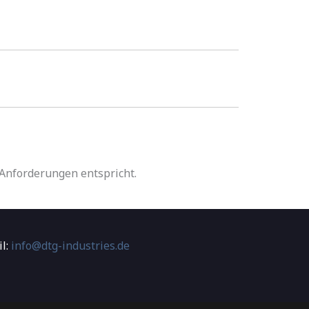
 Anforderungen entspricht.
l:
info@dtg-industries.de