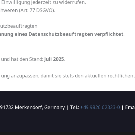
 Einwilligung jederzeit zu widerrufen,
chweren (Art. 77 DSGVO).
chutzbeauftragten
nnung eines Datenschutzbeauftragten verpflichtet
.
g und hat den Stand:
Juli 2025
.
rung anzupassen, damit sie stets den aktuellen rechtlichen
 91732 Merkendorf, Germany | Tel.:
+49 9826 62323-0
| Emai