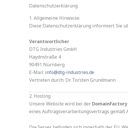
Zum
Datenschutzerklärung
Inhalt
1. Allgemeine Hinweise
springen
Diese Datenschutzerklärung informiert Sie ü
Verantwortlicher
DTG Industries GmbH
Haydnstraße 4
90491 Nürnberg
E-Mail:
info@dtg-industries.de
Vertreten durch: Dr. Torsten Grundmann
2. Hosting
Unsere Website wird bei der
DomainFactor
eines Auftragsverarbeitungsvertrags gemäß A
Die Server befinden sich innerhalb der EU. W